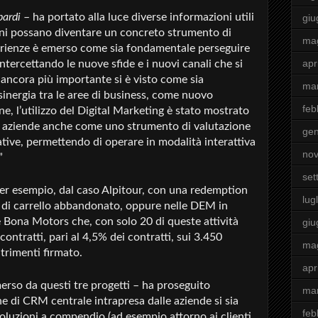
ardi
– ha portato alla luce diverse informazioni utili
giu
i possano diventare un concreto strumento di
ma
erienze è emerso come sia fondamentale perseguire
apr
intercettando le nuove sfide e i nuovi canali che si
ancora più importante si è visto come sia
ma
inergia tra le aree di business, come nuovo
feb
ine, l’utilizzo del Digital Marketing è stato mostrato
e aziende anche come uno strumento di valutazione
gen
iative, permettendo di operare in modalità interattiva
no
”
set
 per esempio, dal caso Alpitour, con una redemption
lugl
o di carrello abbandonato, oppure nelle DEM in
 Bona Motors che, con solo 20 di queste attività
giu
ontratti, pari al 4,5% dei contratti, sui 3.450
ma
trimenti firmato.
apr
erso da questi tre progetti – ha proseguito
ma
e di CRM centrale intrapresa dalle aziende si sia
feb
oluzioni a compendio (ad esempio attorno ai clienti