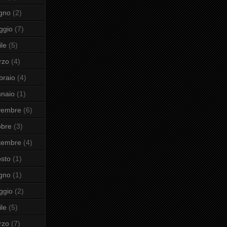
gno
(2)
ggio
(7)
ile
(5)
rzo
(4)
braio
(4)
naio
(1)
vembre
(6)
obre
(3)
tembre
(4)
sto
(1)
gno
(1)
ggio
(2)
ile
(5)
rzo
(7)