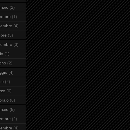
naio
(2)
cembre
(1)
vembre
(4)
obre
(5)
tembre
(3)
io
(1)
gno
(2)
ggio
(4)
ile
(2)
rzo
(6)
braio
(8)
naio
(5)
cembre
(2)
vembre
(4)