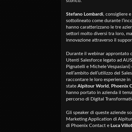
storico.
Stefano Lombardi
, consigliere
sottolineato come durante l’inco
hanno caratterizzano le tre azien
settori molto diversi tra loro,
innovazione attraverso il suppor
Durante il webinar approntato d
Utenti Salesforce legato ad AUSE
Pignatelli e Michele Vespasiani) 
nell’ambito dell’utilizzo del S
raccontare le loro esperienze in
state
Alpitour World
,
Phoenix 
hanno portato in azienda il tema
percorso di Digital Transformati
Gli speaker di queste aziende so
Marketing Application di Alpitu
di Phoenix Contact e
Luca Villo