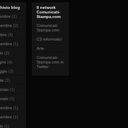
hivio blog
Il network
Comunicati-
cembre
(1)
Stampa.com
vembre
(2)
Comunicati-
Stampa.com
obre
(3)
CS informatici
tembre
(1)
Arte
io
(2)
Comunicati-
gno
(4)
Stampa.com in
Twitter
ggio
(2)
ile
(2)
braio
(1)
naio
(1)
vembre
(1)
tembre
(1)
io
(1)