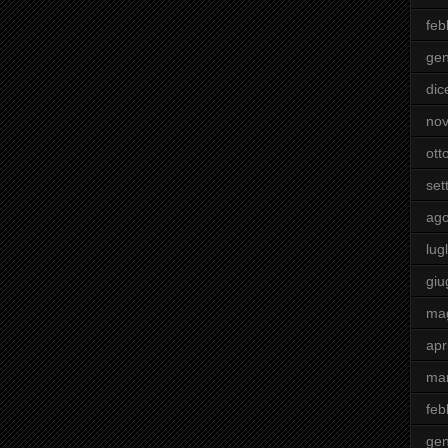
feb
gen
di
no
ott
set
ago
lugl
giu
ma
apr
ma
feb
gen