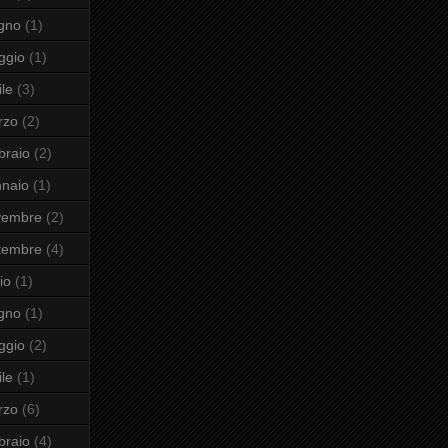
gno
(1)
ggio
(1)
ile
(3)
rzo
(2)
braio
(2)
naio
(1)
vembre
(2)
tembre
(4)
io
(1)
gno
(1)
ggio
(2)
ile
(1)
rzo
(6)
braio
(4)