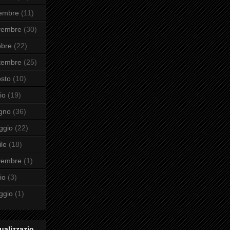
cembre
(11)
vembre
(30)
obre
(22)
tembre
(25)
sto
(10)
io
(19)
gno
(36)
ggio
(22)
ile
(18)
vembre
(1)
io
(3)
ggio
(1)
ualizzazio