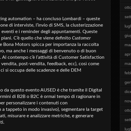
ott
set
eting automation – ha concluso Lombardi – queste
ne di interviste, l’invio di SMS, la clusterizzazione
lugl
gli eventi e i reminder degli appuntamenti. Queste
giu
 piani. C’è quello che viene definito
Customer
De Bona Motors spicca per importanza la raccolta
ma
ovo, ma anche i messaggi di benvenuto o di buon
apr
. Al contempo c’è l’attività di Customer Satisfaction
ma
et, vendita, post-vendita, feedback, ecc), così come
e ci si occupa delle scadenze e delle DEM
feb
gen
o da questo evento AUSED è che tramite il Digital
di
ermini di B2B o B2C è ormai tempo di ragionare in
no
er personalizzare i contenuti con
 a tappeto in modo invasivo), segmentare la target
ott
ati, misurare e analizzare metriche, e generare
set
ti.
lugl