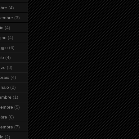
obre
(4)
tembre
(3)
io
(4)
gno
(4)
ggio
(6)
ile
(4)
rzo
(8)
braio
(4)
naio
(2)
cembre
(1)
vembre
(5)
obre
(6)
tembre
(7)
io
(2)