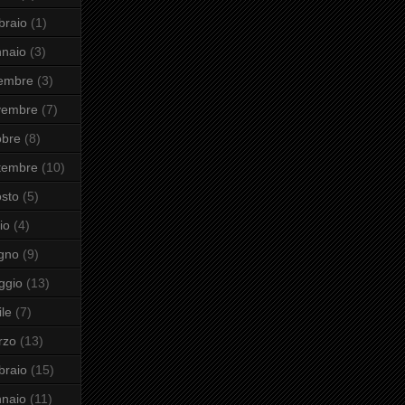
braio
(1)
naio
(3)
cembre
(3)
vembre
(7)
obre
(8)
tembre
(10)
sto
(5)
io
(4)
gno
(9)
ggio
(13)
ile
(7)
rzo
(13)
braio
(15)
naio
(11)