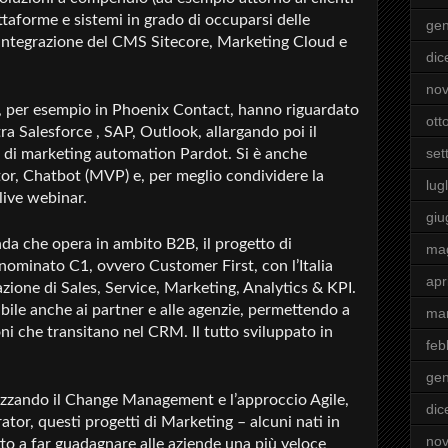
taforme e sistemi in grado di occuparsi delle
gen
integrazione del CMS Sitecore, Marketing Cloud e
di
no
e, per esempio in Phoenix Contact, hanno riguardato
ott
 tra Salesforce , SAP, Outlook, allargando poi il
set
e di marketing automation Pardot. Si è anche
tor, Chatbot (MVP) e, per meglio condividere la
lugl
live webinar.
giu
da che opera in ambito B2B, il progetto di
ma
ominato C1, ovvero Customer First, con l’Italia
apr
grazione di Sales, Service, Marketing, Analytics & KPI.
ibile anche ai partner e alle agenzie, permettendo a
ma
oni che transitano nel CRM. Il tutto sviluppato in
feb
gen
rizzando il Change Management e l’approccio Agile,
di
ator, questi progetti di Marketing – alcuni nati in
no
to a far guadagnare alle aziende una più veloce