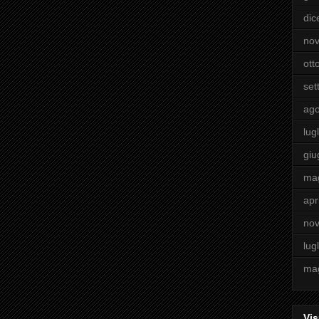
di
no
ott
set
ago
lugl
giu
ma
apr
no
lugl
ma
Vis