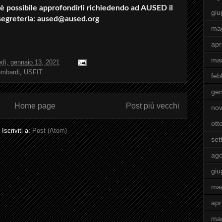
ci è possibile approfondirli richiedendo ad AUSED il
giu
 segreteria: aused@aused.org
ma
apr
ma
dì, gennaio 13, 2021
ombardi
,
USFIT
feb
gen
Home page
Post più vecchi
no
ott
Iscriviti a:
Post (Atom)
set
ago
giu
ma
apr
ma