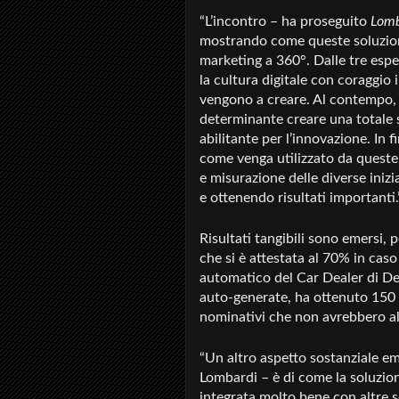
“L’incontro – ha proseguito
Lomb
mostrando come queste soluzion
marketing a 360°. Dalle tre esp
la cultura digitale con coraggio 
vengono a creare. Al contempo, 
determinante creare una totale s
abilitante per l’innovazione. In f
come venga utilizzato da quest
e misurazione delle diverse iniz
e ottenendo risultati importanti.
Risultati tangibili sono emersi,
che si è attestata al 70% in cas
automatico del Car Dealer di De
auto-generate, ha ottenuto 150 c
nominativi che non avrebbero al
“Un altro aspetto sostanziale em
Lombardi – è di come la soluzion
integrata molto bene con altre s