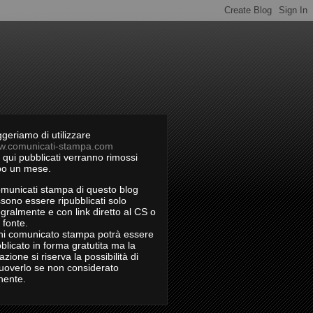
geriamo di utilizzare
w.comunicati-stampa.com
s qui pubblicati verranno rimossi
o un mese.
omunicati stampa di questo blog
sono essere ripubblicati solo
egralmente e con link diretto al CS o
a fonte.
i comunicato stampa potrà essere
blicato in forma gratutita ma la
azione si riserva la possibilità di
uoverlo se non considerato
inente.