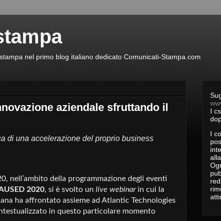
stampa
ti stampa nel primo blog italiano dedicato Comunicati-Stampa.com
Sug
ww
novazione aziendale sfruttando il
I c
dop
I c
ttica di una accelerazione del proprio business
pos
int
all
Ogn
pub
0, nell’ambito della programmazione degli eventi
red
rim
AUSED 2020
, si è svolto un
live webinar
in cui la
att
iana ha affrontato assieme ad Atlantic Technologies
testualizzato in questo particolare momento