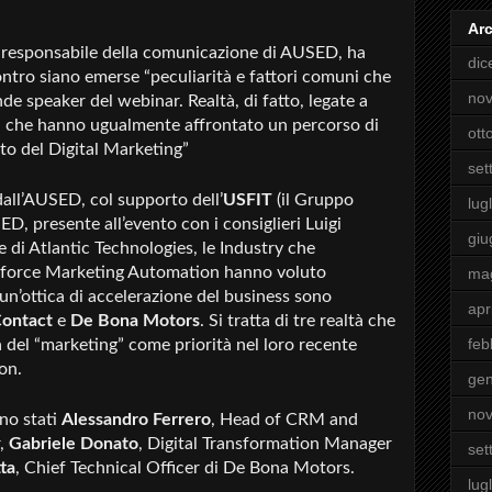
Arc
 e responsabile della comunicazione di AUSED, ha
di
ntro siano emerse “peculiarità e fattori comuni che
no
de speaker del webinar. Realtà, di fatto, legate a
 ma che hanno ugualmente affrontato un percorso di
ott
to del Digital Marketing”
set
all’AUSED, col supporto dell’
USFIT
(il Gruppo
lugl
D, presente all’evento con i consiglieri Luigi
giu
e di Atlantic Technologies, le Industry che
alesforce Marketing Automation hanno voluto
ma
 un’ottica di accelerazione del business sono
apr
Contact
e
De Bona Motors
. Si tratta di tre realtà che
feb
 del “marketing” come priorità nel loro recente
on.
gen
no
no stati
Alessandro Ferrero
, Head of CRM and
r,
Gabriele Donato
, Digital Transformation Manager
set
tta
, Chief Technical Officer di De Bona Motors.
lugl